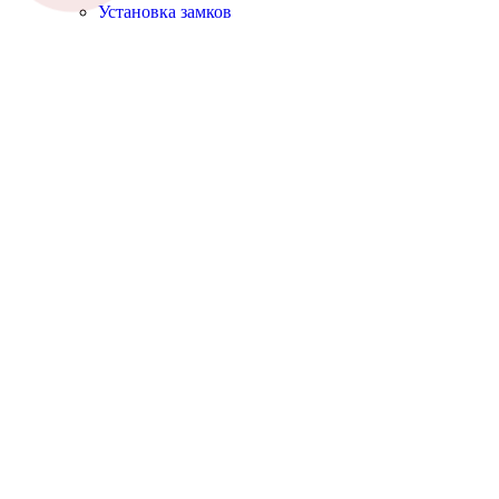
Установка замков
Замена замков
Ремонт дверей
Перекодировка замков
Ремонт замков зажигания
О компании
Цены
Гарантии
Статьи
FAQ
Акции и скидки
Контакты
Калькулятор
Заказать звонок
Вскрытие замков в Калуге
→
Гарантии
Гарантии и сервис